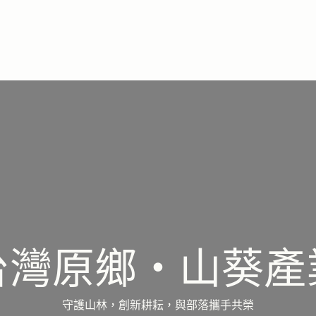
台灣原鄉・山葵產
守護山林，創新耕耘，與部落攜手共榮