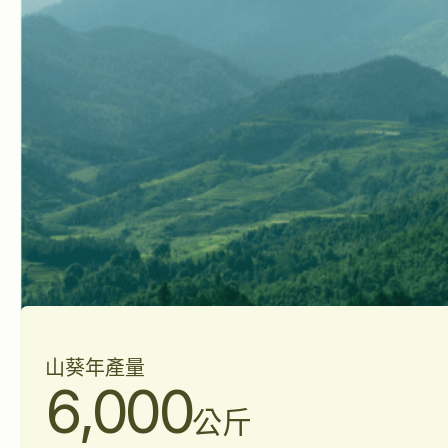
山葵年產量
6,000
公斤