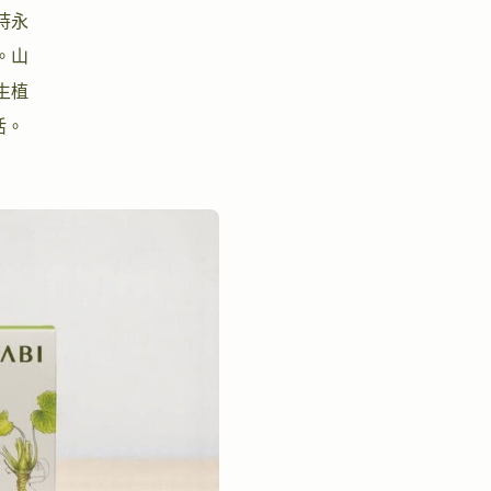
持永
。山
生植
活。