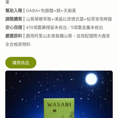
果
幫助入睡 |
GABA+色胺酸+鎂+天麻素
調整體質 |
山葵葉梗萃取+凍晶比菲德氏菌+枯草芽孢桿菌
安心保證 |
410項農藥殘留未檢出／5項重金屬未檢出
嚴選原料 |
選用阿里山友善栽種山葵，並搭配國際大廠安
全合格原物料
購買商品