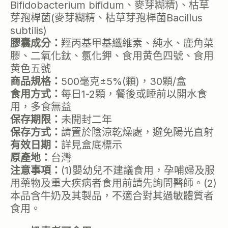
Bifidobacterium bifidum、麥芽糊精)、枯草
芽孢桿菌(麥芽糊精、枯草芽孢桿菌Bacillus
subtilis)
膠囊成分：
羥丙基甲基纖維素、純水、鹿角菜
膠、二氧化鈦、氯化鉀、食用黄色四號、食用
黄色五號
商品規格：
500毫克±5%(顆)，30顆/盒
食用方式：
每日1-2顆，餐後或睡前以開水食
用，多食無益
保存期限：
未開封二年
保存方式：
請置於陰涼乾燥處，避免陽光直射
有效日期：
詳見盒底標示
原產地：
台灣
注意事項：
(1)嬰幼兒不建議食用，孕哺婦及服
用藥物及重大疾病者食用前請先詢問醫師。(2)
本品含牛奶及其製品，不適合對其過敏體質者
食用。