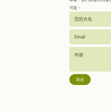
可能。
Name
*
Email
Address
*
Message
*
送出